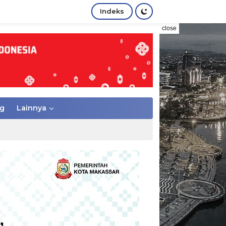
Indeks
close
g
Lainnya