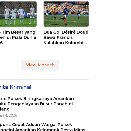
dge
League
 5 Tim Besar yang
Dua Gol Désiré Doué
en di Piala Dunia
Bawa Prancis
6
Kalahkan Kolombia
3-1
View More
ita Kriminal
rim Polsek Biringkanaya Amankan
aku Penganiayaan Busur Panah di
iang
st 4, 2026
pons Cepat Aduan Warga, Polsek
pocini Amankan Kelompok Pesta Miras