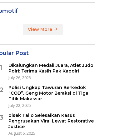
omotif
View More
pular Post
Dikalungkan Medali Juara, Atlet Judo
1
Polri: Terima Kasih Pak Kapolri
July 26, 2025
Polisi Ungkap Tawuran Berkedok
2
“COD”, Geng Motor Beraksi di Tiga
Titik Makassar
July 22, 2025
olsek Tallo Selesaikan Kasus
3
Pengrusakan Viral Lewat Restorative
Justice
August 6, 2025