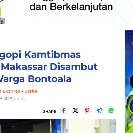
Ngopi Kamtibmas
 Makassar Disambut
arga Bontoala
a Ekspres
-
Berita
August 2, 2025
SHARE