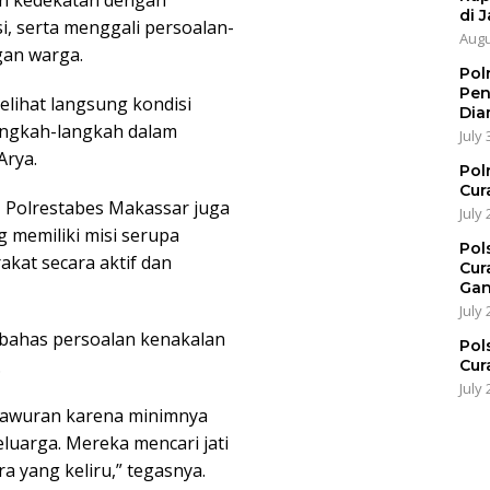
di J
, serta menggali persoalan-
Augu
gan warga.
Pol
Pen
elihat langsung kondisi
Dia
angkah-langkah dalam
July 
Arya.
Pol
Cur
, Polrestabes Makassar juga
July 
 memiliki misi serupa
Pol
kat secara aktif dan
Cur
Gan
July 
bahas persoalan kenakalan
Pol
.
Cur
July 
 tawuran karena minimnya
eluarga. Mereka mencari jati
ra yang keliru,” tegasnya.