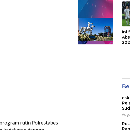
Bri
Ini
Abs
202
Ber
esk
Pel
Sud
Augu
rogram rutin Polrestabes
Res
Rap
in kedekatan dengan