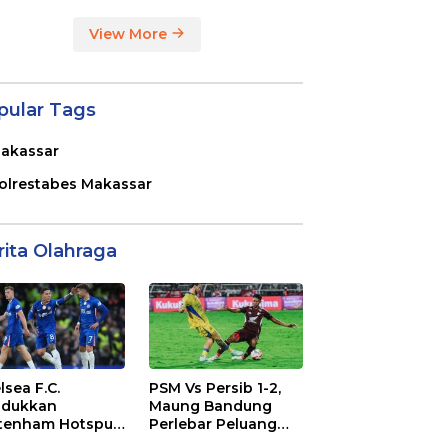
View More
pular Tags
akassar
olrestabes Makassar
rita Olahraga
lsea F.C.
PSM Vs Persib 1-2,
dukkan
Maung Bandung
tenham Hotspur
Perlebar Peluang
. 2-1 di Stamford
Juara BRI Super