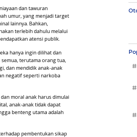
niayaan dan tawuran
Ot
wah umur, yang menjadi target
nal lainnya. Bahkan,
nakan terlebih dahulu melalui
mendapatkan atensi publik.
Po
a hanya ingin dilihat dan
ta semua, terutama orang tua,
#
i, dan mendidik anak-anak
an negatif seperti narkoba
#
dan moral anak harus dimulai
ital, anak-anak tidak dapat
ingga benteng utama adalah
#
 terhadap pembentukan sikap