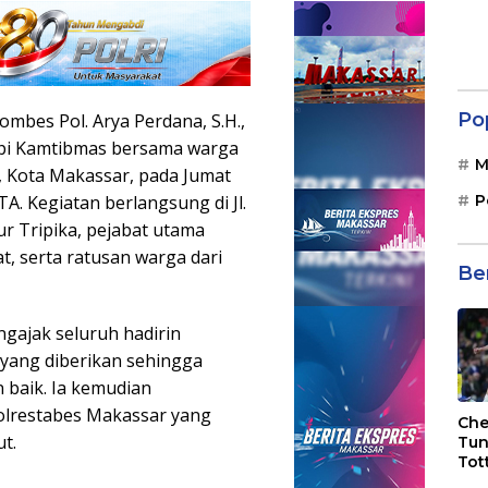
Po
mbes Pol. Arya Perdana, S.H.,
gopi Kamtibmas bersama warga
M
 Kota Makassar, pada Jumat
P
A. Kegiatan berlangsung di Jl.
ur Tripika, pejabat utama
, serta ratusan warga dari
Be
gajak seluruh hadirin
yang diberikan sehingga
 baik. Ia kemudian
olrestabes Makassar yang
Che
t.
Tun
Tot
F.C