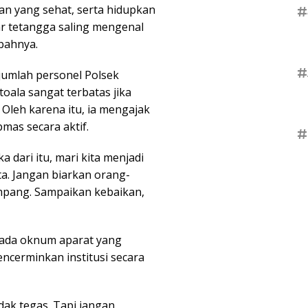
gan yang sehat, serta hidupkan
#
ar tetangga saling mengenal
mbahnya.
#
umlah personel Polsek
oala sangat terbatas jika
Oleh karena itu, ia mengajak
mas secara aktif.
#
 dari itu, mari kita menjadi
ita. Jangan biarkan orang-
mpang. Sampaikan kebaikan,
 ada oknum aparat yang
encerminkan institusi secara
dak tegas. Tapi jangan