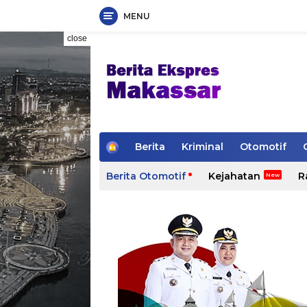
MENU
Skip
close
to
content
H
Berita
Kriminal
Otomotif
o
m
Berita Otomotif
Kejahatan
R
e