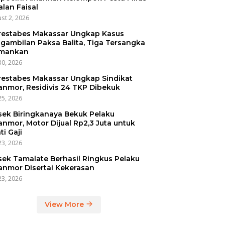
alan Faisal
st 2, 2026
restabes Makassar Ungkap Kasus
gambilan Paksa Balita, Tiga Tersangka
mankan
30, 2026
restabes Makassar Ungkap Sindikat
anmor, Residivis 24 TKP Dibekuk
25, 2026
sek Biringkanaya Bekuk Pelaku
anmor, Motor Dijual Rp2,3 Juta untuk
ti Gaji
23, 2026
sek Tamalate Berhasil Ringkus Pelaku
anmor Disertai Kekerasan
23, 2026
View More