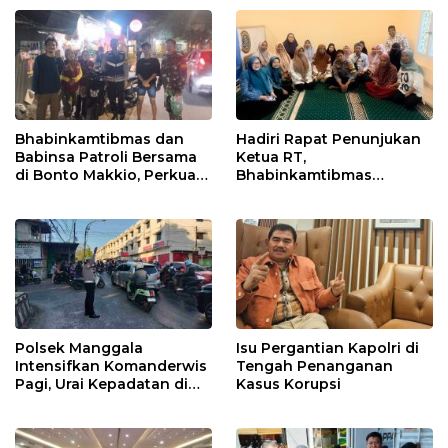
Kebersihan
Bhabinkamtibmas dan
Hadiri Rapat Penunjukan
Babinsa Patroli Bersama
Ketua RT,
di Bonto Makkio, Perkuat
Bhabinkamtibmas
Sinergi Jaga Kamtibmas
Rappocini Tekankan
Pentingnya Sinergi
dengan Warga
Polsek Manggala
Isu Pergantian Kapolri di
Intensifkan Komanderwis
Tengah Penanganan
Pagi, Urai Kepadatan di
Kasus Korupsi
Jalur Antang Raya