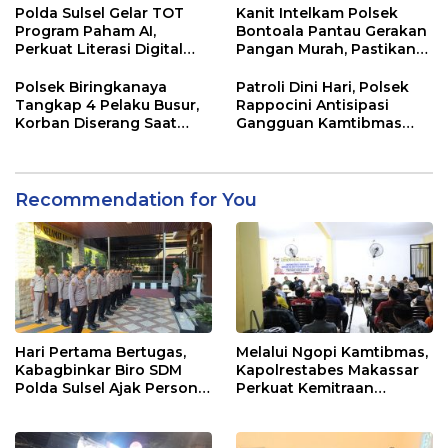
Polda Sulsel Gelar TOT
Kanit Intelkam Polsek
Program Paham AI,
Bontoala Pantau Gerakan
Perkuat Literasi Digital
Pangan Murah, Pastikan
Pelajar di Sulsel
Kegiatan Berjalan Aman
dan Tertib
Polsek Biringkanaya
Patroli Dini Hari, Polsek
Tangkap 4 Pelaku Busur,
Rappocini Antisipasi
Korban Diserang Saat
Gangguan Kamtibmas
Berangkat Jualan
dan Balap Liar
Recommendation for You
Hari Pertama Bertugas,
Melalui Ngopi Kamtibmas,
Kabagbinkar Biro SDM
Kapolrestabes Makassar
Polda Sulsel Ajak Personel
Perkuat Kemitraan
Jaga dan Pertahankan
dengan Warga Tamalate
Kebersihan