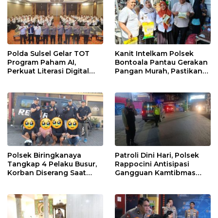
Polda Sulsel Gelar TOT
Kanit Intelkam Polsek
Program Paham AI,
Bontoala Pantau Gerakan
Perkuat Literasi Digital
Pangan Murah, Pastikan
Pelajar di Sulsel
Kegiatan Berjalan Aman
dan Tertib
Polsek Biringkanaya
Patroli Dini Hari, Polsek
Tangkap 4 Pelaku Busur,
Rappocini Antisipasi
Korban Diserang Saat
Gangguan Kamtibmas
Berangkat Jualan
dan Balap Liar