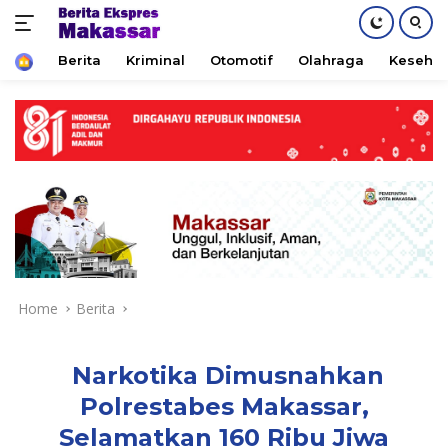
Home
Berita
Kriminal
Otomotif
Olahraga
Keseha
Skip
to
content
Home
Berita
Narkotika Dimusnahkan
Polrestabes Makassar,
Selamatkan 160 Ribu Jiwa