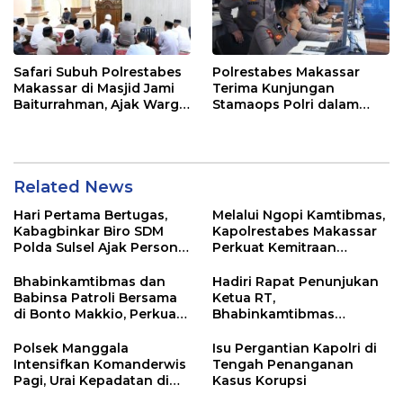
Safari Subuh Polrestabes
Polrestabes Makassar
Makassar di Masjid Jami
Terima Kunjungan
Baiturrahman, Ajak Warga
Stamaops Polri dalam
Perkuat Peran Keluarga
Supervisi Implementasi
dan Jaga Kamtibmas
SPKT dan Pamapta
Related News
Hari Pertama Bertugas,
Melalui Ngopi Kamtibmas,
Kabagbinkar Biro SDM
Kapolrestabes Makassar
Polda Sulsel Ajak Personel
Perkuat Kemitraan
Jaga dan Pertahankan
dengan Warga Tamalate
Kebersihan
Bhabinkamtibmas dan
Hadiri Rapat Penunjukan
Babinsa Patroli Bersama
Ketua RT,
di Bonto Makkio, Perkuat
Bhabinkamtibmas
Sinergi Jaga Kamtibmas
Rappocini Tekankan
Pentingnya Sinergi
Polsek Manggala
Isu Pergantian Kapolri di
dengan Warga
Intensifkan Komanderwis
Tengah Penanganan
Pagi, Urai Kepadatan di
Kasus Korupsi
Jalur Antang Raya