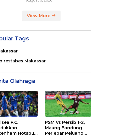
View More
pular Tags
akassar
olrestabes Makassar
rita Olahraga
lsea F.C.
PSM Vs Persib 1-2,
dukkan
Maung Bandung
tenham Hotspur
Perlebar Peluang