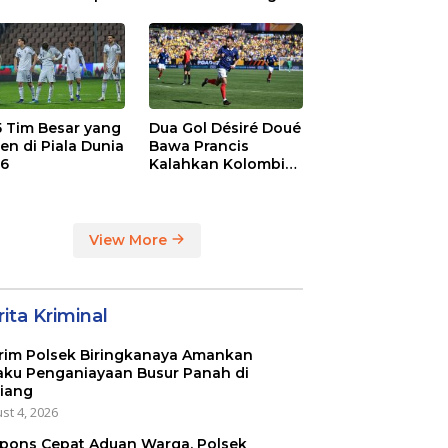
. 2-1 di Stamford
Juara BRI Super
dge
League
 5 Tim Besar yang
Dua Gol Désiré Doué
en di Piala Dunia
Bawa Prancis
6
Kalahkan Kolombia
3-1
View More
ita Kriminal
rim Polsek Biringkanaya Amankan
aku Penganiayaan Busur Panah di
iang
st 4, 2026
pons Cepat Aduan Warga, Polsek