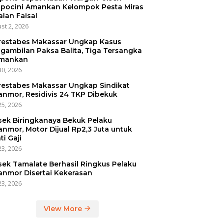
pocini Amankan Kelompok Pesta Miras
alan Faisal
st 2, 2026
restabes Makassar Ungkap Kasus
gambilan Paksa Balita, Tiga Tersangka
mankan
30, 2026
restabes Makassar Ungkap Sindikat
anmor, Residivis 24 TKP Dibekuk
25, 2026
sek Biringkanaya Bekuk Pelaku
anmor, Motor Dijual Rp2,3 Juta untuk
ti Gaji
23, 2026
sek Tamalate Berhasil Ringkus Pelaku
anmor Disertai Kekerasan
23, 2026
View More