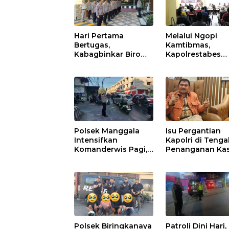
Hari Pertama
Melalui Ngopi
Bertugas,
Kamtibmas,
Kabagbinkar Biro
Kapolrestabes
SDM Polda Sulsel
Makassar Perku
Ajak Personel Jaga
Kemitraan deng
dan Pertahankan
Warga Tamalate
Kebersihan
Polsek Manggala
Isu Pergantian
Intensifkan
Kapolri di Teng
Komanderwis Pagi,
Penanganan Ka
Urai Kepadatan di
Korupsi
Jalur Antang Raya
Polsek Biringkanaya
Patroli Dini Hari,