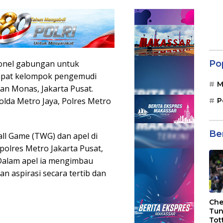
Po
onel gabungan untuk
pat kelompok pengemudi
M
atan Monas, Jakarta Pusat.
 Polda Metro Jaya, Polres Metro
P
Be
ll Game (TWG) dan apel di
olres Metro Jakarta Pusat,
Dalam apel ia mengimbau
n aspirasi secara tertib dan
Che
Tun
Tot