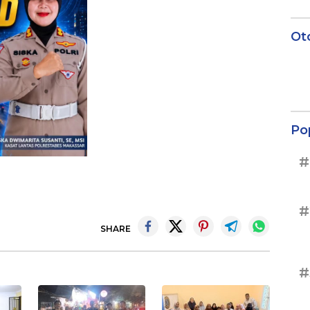
Ot
Po
#
#
SHARE
#