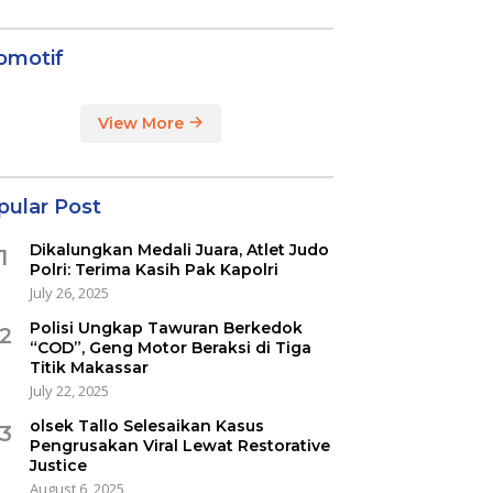
omotif
View More
pular Post
Dikalungkan Medali Juara, Atlet Judo
1
Polri: Terima Kasih Pak Kapolri
July 26, 2025
Polisi Ungkap Tawuran Berkedok
2
“COD”, Geng Motor Beraksi di Tiga
Titik Makassar
July 22, 2025
olsek Tallo Selesaikan Kasus
3
Pengrusakan Viral Lewat Restorative
Justice
August 6, 2025