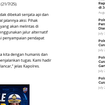
Rap
(21/7/25).
di J
Augu
k dibekali senjata api dan
Pol
 jalannya aksi. Pihak
Pen
yang akan melintas di
Dia
nggunakan jalur alternatif
July 
si penyampaian pendapat
Pol
Cur
July 
a kita dengan humanis dan
Pol
enjalankan tugas. Kami hadir
Cur
ncar,” jelas Kapolres.
Gan
July 
Pol
Cur
July 