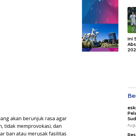
F.C
Bri
Ini
Abs
202
Ber
esk
Pel
ang akan berunjuk rasa agar
Sud
Augu
, tidak memprovokasi, dan
r ban atau merusak fasilitas
Res