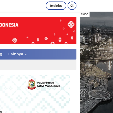
Indeks
close
g
Lainnya