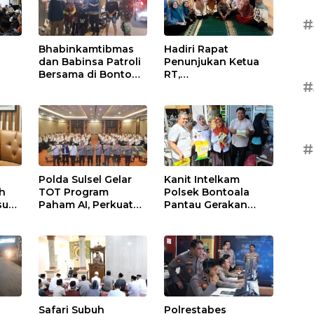
#
Bhabinkamtibmas
Hadiri Rapat
dan Babinsa Patroli
Penunjukan Ketua
Bersama di Bonto
RT,
#
at
Makkio, Perkuat
Bhabinkamtibmas
an
Sinergi Jaga
Rappocini Tekankan
Kamtibmas
Pentingnya Sinergi
dengan Warga
#
Polda Sulsel Gelar
Kanit Intelkam
ah
TOT Program
Polsek Bontoala
sus
Paham AI, Perkuat
Pantau Gerakan
Literasi Digital
Pangan Murah,
Pelajar di Sulsel
Pastikan Kegiatan
Berjalan Aman dan
Tertib
Safari Subuh
Polrestabes