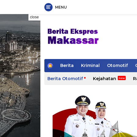
MENU
Skip
close
to
content
H
Berita
Kriminal
Otomotif
o
m
Berita Otomotif
Kejahatan
R
e