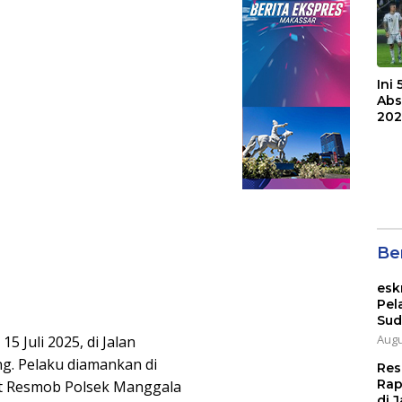
Ini
Abs
202
Ber
esk
Pel
Sud
Augu
 Juli 2025, di Jalan
. Pelaku diamankan di
Res
Rap
it Resmob Polsek Manggala
di J