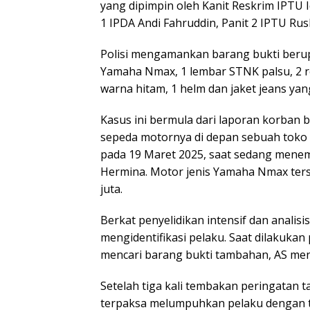
yang dipimpin oleh Kanit Reskrim IPTU Iq
1 IPDA Andi Fahruddin, Panit 2 IPTU Ru
Polisi mengamankan barang bukti berup
Yamaha Nmax, 1 lembar STNK palsu, 2 r
warna hitam, 1 helm dan jaket jeans yan
Kasus ini bermula dari laporan korban b
sepeda motornya di depan sebuah toko 
pada 19 Maret 2025, saat sedang menem
Hermina. Motor jenis Yamaha Nmax terseb
juta.
Berkat penyelidikan intensif dan analisi
mengidentifikasi pelaku. Saat dilakuk
mencari barang bukti tambahan, AS me
Setelah tiga kali tembakan peringatan t
terpaksa melumpuhkan pelaku dengan t