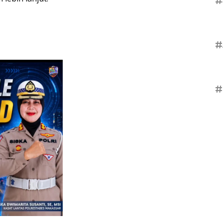
#
#
#