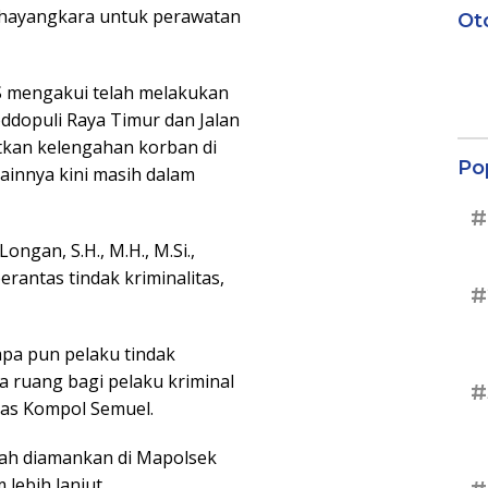
Bhayangkara untuk perawatan
Ot
S mengakui telah melakukan
Toddopuli Raya Timur dan Jalan
kan kelengahan korban di
Po
 lainnya kini masih dalam
#
ngan, S.H., M.H., M.Si.,
ntas tindak kriminalitas,
#
apa pun pelaku tindak
a ruang bagi pelaku kriminal
#
gas Kompol Semuel.
elah diamankan di Mapolsek
lebih lanjut.