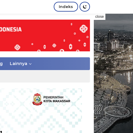
Indeks
close
g
Lainnya