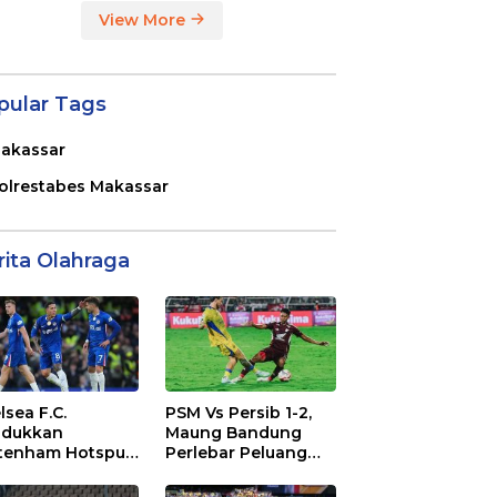
View More
pular Tags
akassar
olrestabes Makassar
rita Olahraga
lsea F.C.
PSM Vs Persib 1-2,
dukkan
Maung Bandung
tenham Hotspur
Perlebar Peluang
. 2-1 di Stamford
Juara BRI Super
dge
League