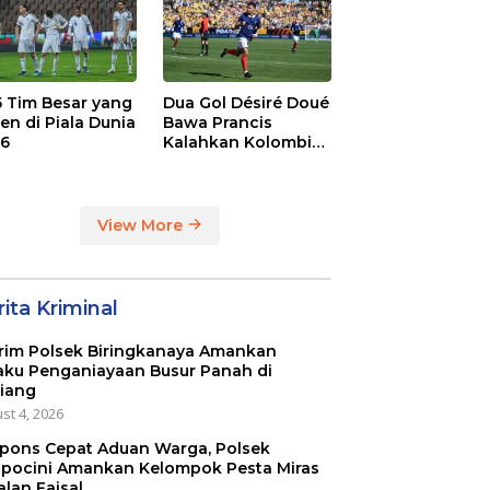
 5 Tim Besar yang
Dua Gol Désiré Doué
en di Piala Dunia
Bawa Prancis
6
Kalahkan Kolombia
3-1
View More
ita Kriminal
rim Polsek Biringkanaya Amankan
aku Penganiayaan Busur Panah di
iang
st 4, 2026
pons Cepat Aduan Warga, Polsek
pocini Amankan Kelompok Pesta Miras
alan Faisal