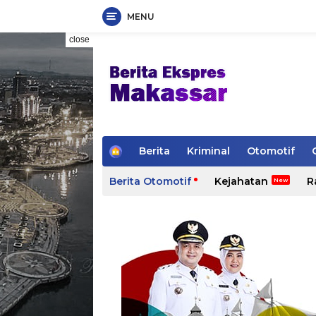
MENU
Skip
close
to
content
H
Berita
Kriminal
Otomotif
o
m
Berita Otomotif
Kejahatan
R
e