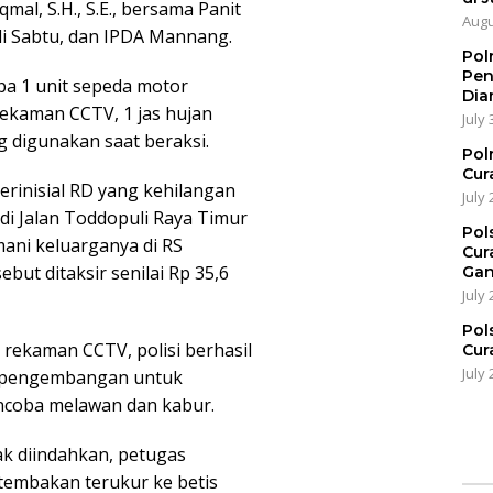
mal, S.H., S.E., bersama Panit
Augu
sli Sabtu, dan IPDA Mannang.
Pol
Pen
a 1 unit sepeda motor
Dia
ekaman CCTV, 1 jas hujan
July 
g digunakan saat beraksi.
Pol
Cur
erinisial RD yang kehilangan
July 
di Jalan Toddopuli Raya Timur
Pol
ani keluarganya di RS
Cur
ut ditaksir senilai Rp 35,6
Gan
July 
Pol
s rekaman CCTV, polisi berhasil
Cur
July 
an pengembangan untuk
ncoba melawan dan kabur.
ak diindahkan, petugas
embakan terukur ke betis