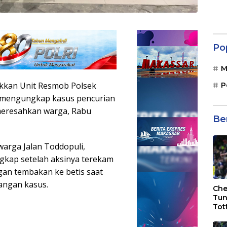
Po
M
jukkan Unit Resmob Polsek
P
 mengungkap kasus pencurian
meresahkan warga, Rabu
Be
 warga Jalan Toddopuli,
gkap setelah aksinya terekam
an tembakan ke betis saat
ngan kasus.
Che
Tun
Tot
F.C
Bri