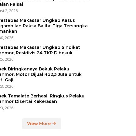
alan Faisal
st 2, 2026
restabes Makassar Ungkap Kasus
gambilan Paksa Balita, Tiga Tersangka
mankan
30, 2026
restabes Makassar Ungkap Sindikat
anmor, Residivis 24 TKP Dibekuk
25, 2026
sek Biringkanaya Bekuk Pelaku
anmor, Motor Dijual Rp2,3 Juta untuk
ti Gaji
23, 2026
sek Tamalate Berhasil Ringkus Pelaku
anmor Disertai Kekerasan
23, 2026
View More