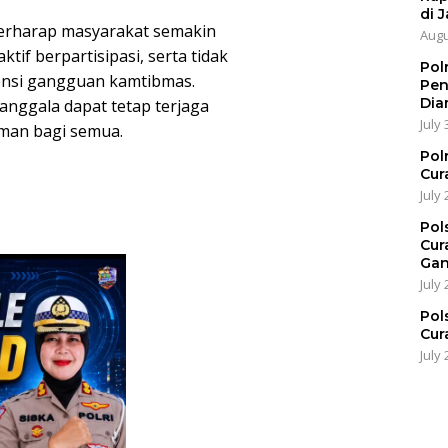
di J
 berharap masyarakat semakin
Augu
tif berpartisipasi, serta tidak
Pol
ensi gangguan kamtibmas.
Pen
Dia
nggala dapat tetap terjaga
July 
man bagi semua.
Pol
Cur
July 
Pol
Cur
Gan
July 
Pol
Cur
July 