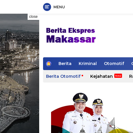
MENU
Skip
close
to
content
H
Berita
Kriminal
Otomotif
o
m
Berita Otomotif
Kejahatan
R
e