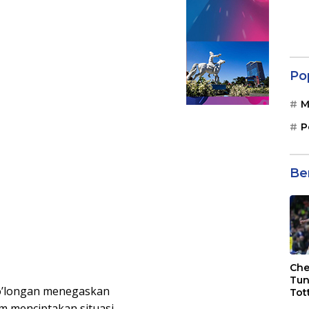
Po
M
P
Be
Che
Tun
o’longan menegaskan
Tot
F.C
m menciptakan situasi