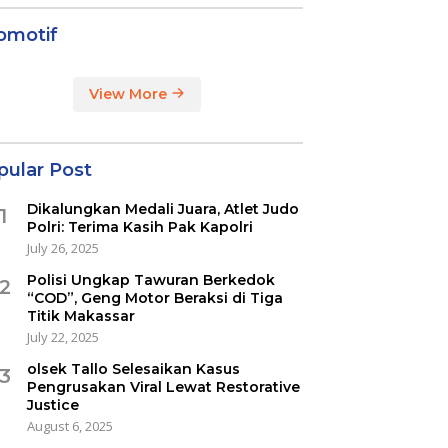
omotif
View More
pular Post
Dikalungkan Medali Juara, Atlet Judo
1
Polri: Terima Kasih Pak Kapolri
July 26, 2025
Polisi Ungkap Tawuran Berkedok
2
“COD”, Geng Motor Beraksi di Tiga
Titik Makassar
July 22, 2025
olsek Tallo Selesaikan Kasus
3
Pengrusakan Viral Lewat Restorative
Justice
August 6, 2025