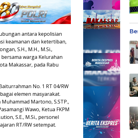
Be
bungan antara kepolisian
asi keamanan dan ketertiban,
an, S.H., M.H., M.Si.,
” bersama warga Kelurahan
ota Makassar, pada Rabu
d Baiturrahman No. 1 RT 04/RW
berbagai elemen masyarakat.
in Muhammad Martono, S.STP.,
 Pasamangi Wawo, Ketua FKPM
ion, S.E., M.Si., personel
jajaran RT/RW setempat.