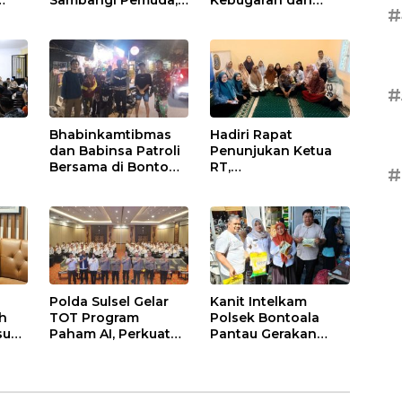
Sambangi Pemuda,
Kebugaran dan
#
Ajak Jauhi Miras,
Semangat Personel
Tawuran, dan Balap
Polrestabes
Liar
Makassar
#
Bhabinkamtibmas
Hadiri Rapat
dan Babinsa Patroli
Penunjukan Ketua
Bersama di Bonto
RT,
#
at
Makkio, Perkuat
Bhabinkamtibmas
an
Sinergi Jaga
Rappocini Tekankan
Kamtibmas
Pentingnya Sinergi
dengan Warga
Polda Sulsel Gelar
Kanit Intelkam
ah
TOT Program
Polsek Bontoala
sus
Paham AI, Perkuat
Pantau Gerakan
Literasi Digital
Pangan Murah,
Pelajar di Sulsel
Pastikan Kegiatan
Berjalan Aman dan
Tertib