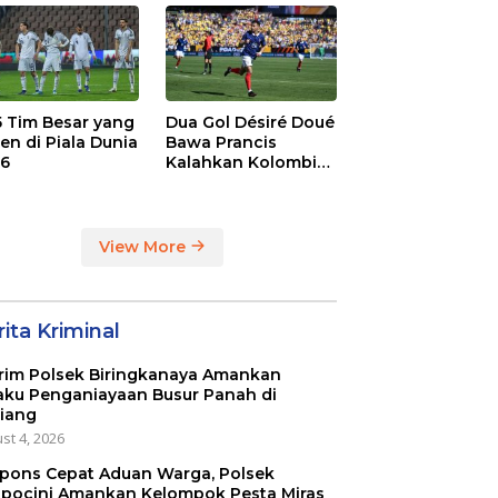
dge
League
 5 Tim Besar yang
Dua Gol Désiré Doué
en di Piala Dunia
Bawa Prancis
6
Kalahkan Kolombia
3-1
View More
ita Kriminal
rim Polsek Biringkanaya Amankan
aku Penganiayaan Busur Panah di
iang
st 4, 2026
pons Cepat Aduan Warga, Polsek
pocini Amankan Kelompok Pesta Miras