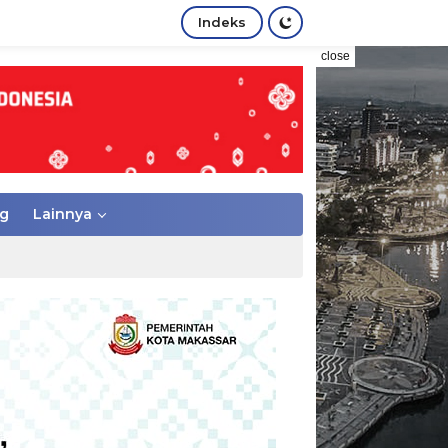
Indeks
close
g
Lainnya