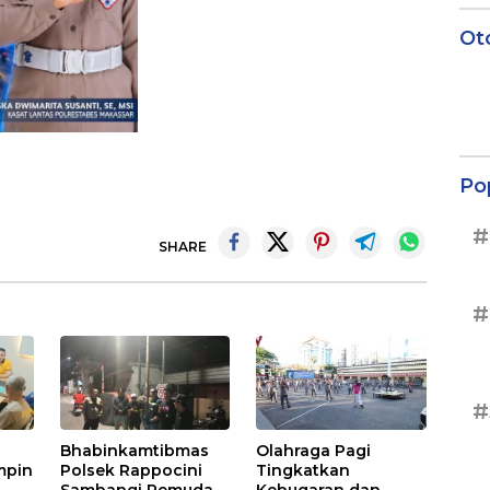
Ot
Po
#
SHARE
#
#
Bhabinkamtibmas
Olahraga Pagi
mpin
Polsek Rappocini
Tingkatkan