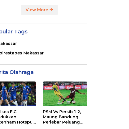
View More
pular Tags
akassar
olrestabes Makassar
rita Olahraga
lsea F.C.
PSM Vs Persib 1-2,
dukkan
Maung Bandung
tenham Hotspur
Perlebar Peluang
. 2-1 di Stamford
Juara BRI Super