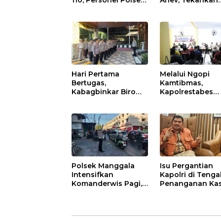
110, Personel Polsek
Anev, Tekankan
Rappocini Datangi
Disiplin dan
Lokasi
Respons Cepat
Pengancaman
Pelayanan
Masyarakat
Hari Pertama
Melalui Ngopi
Bertugas,
Kamtibmas,
Kabagbinkar Biro
Kapolrestabes
SDM Polda Sulsel
Makassar Perku
Ajak Personel Jaga
Kemitraan deng
dan Pertahankan
Warga Tamalate
Kebersihan
Polsek Manggala
Isu Pergantian
Intensifkan
Kapolri di Teng
Komanderwis Pagi,
Penanganan Ka
Urai Kepadatan di
Korupsi
Jalur Antang Raya