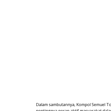
Dalam sambutannya, Kompol Semuel T
pentingnya peran aktif masyarakat dala