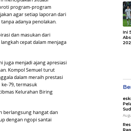
Bri
yoroti program-program
akan agar setiap laporan dari
i tanpa adanya penolakan.
Ini
irasi dan masukan dari
Abs
 langkah cepat dalam menjaga
202
ni juga menjadi ajang apresiasi
sian. Kompol Semuel turut
ggala dalam meraih prestasi
 ke-79, termasuk
Ber
ibmas Kelurahan Biring
esk
Pel
Sud
ah berlangsung hangat dan
Augu
up dengan ngopi santai
Res
Rap