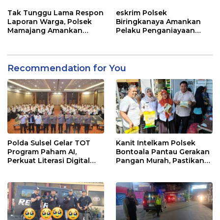
Berhasil Ditangkap Polsek
Sekolah Membina Anak di
Biringkanaya
Bawah Umur
Tak Tunggu Lama Respon
eskrim Polsek
Laporan Warga, Polsek
Biringkanaya Amankan
Mamajang Amankan
Pelaku Penganiayaan
Enam Orang Terduga
Busur Panah di Sudiang
Terlibat Balap Liar
Recommendation for You
Polda Sulsel Gelar TOT
Kanit Intelkam Polsek
Program Paham AI,
Bontoala Pantau Gerakan
Perkuat Literasi Digital
Pangan Murah, Pastikan
Pelajar di Sulsel
Kegiatan Berjalan Aman
dan Tertib