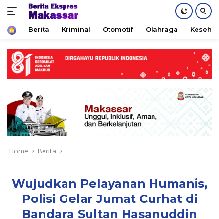
Home
Berita
Kriminal
Otomotif
Olahraga
Keseha
Skip
to
content
Home
Berita
Wujudkan Pelayanan Humanis,
Polisi Gelar Jumat Curhat di
Bandara Sultan Hasanuddin