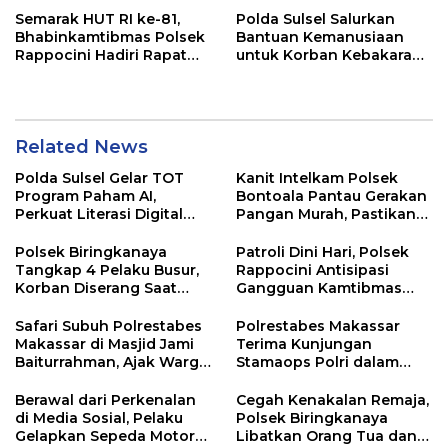
Semarak HUT RI ke-81,
Polda Sulsel Salurkan
Bhabinkamtibmas Polsek
Bantuan Kemanusiaan
Rappocini Hadiri Rapat
untuk Korban Kebakaran
Koordinasi di Gunungsari
di Tallo
Related News
Polda Sulsel Gelar TOT
Kanit Intelkam Polsek
Program Paham AI,
Bontoala Pantau Gerakan
Perkuat Literasi Digital
Pangan Murah, Pastikan
Pelajar di Sulsel
Kegiatan Berjalan Aman
dan Tertib
Polsek Biringkanaya
Patroli Dini Hari, Polsek
Tangkap 4 Pelaku Busur,
Rappocini Antisipasi
Korban Diserang Saat
Gangguan Kamtibmas
Berangkat Jualan
dan Balap Liar
Safari Subuh Polrestabes
Polrestabes Makassar
Makassar di Masjid Jami
Terima Kunjungan
Baiturrahman, Ajak Warga
Stamaops Polri dalam
Perkuat Peran Keluarga
Supervisi Implementasi
dan Jaga Kamtibmas
SPKT dan Pamapta
Berawal dari Perkenalan
Cegah Kenakalan Remaja,
di Media Sosial, Pelaku
Polsek Biringkanaya
Gelapkan Sepeda Motor
Libatkan Orang Tua dan