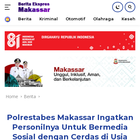
Home
Berita
Kriminal
Otomotif
Olahraga
Keseha
Skip
to
content
Home
Berita
Polrestabes Makassar Ingatkan
Personilnya Untuk Bermedia
Sosial dengan Cerdas di Usia