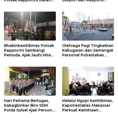
Lokasi Pengancaman
Cepat Pelayanan
Masyarakat
Bhabinkamtibmas Polsek
Olahraga Pagi Tingkatkan
Rappocini Sambangi
Kebugaran dan Semangat
Pemuda, Ajak Jauhi Miras,
Personel Polrestabes
Tawuran, dan Balap Liar
Makassar
Hari Pertama Bertugas,
Melalui Ngopi Kamtibmas,
Kabagbinkar Biro SDM
Kapolrestabes Makassar
Polda Sulsel Ajak Personel
Perkuat Kemitraan
Jaga dan Pertahankan
dengan Warga Tamalate