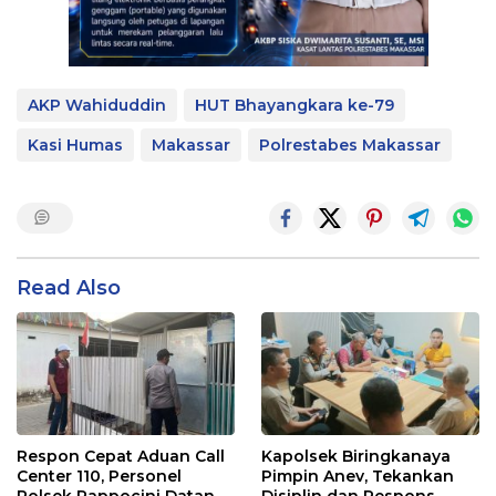
AKP Wahiduddin
HUT Bhayangkara ke-79
Kasi Humas
Makassar
Polrestabes Makassar
Read Also
Respon Cepat Aduan Call
Kapolsek Biringkanaya
Center 110, Personel
Pimpin Anev, Tekankan
Polsek Rappocini Datangi
Disiplin dan Respons