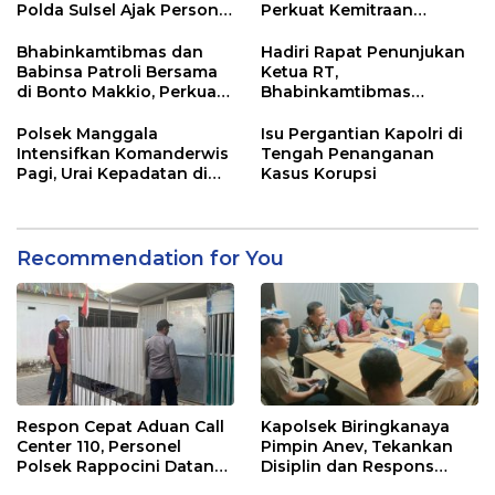
Polda Sulsel Ajak Personel
Perkuat Kemitraan
Jaga dan Pertahankan
dengan Warga Tamalate
Kebersihan
Bhabinkamtibmas dan
Hadiri Rapat Penunjukan
Babinsa Patroli Bersama
Ketua RT,
di Bonto Makkio, Perkuat
Bhabinkamtibmas
Sinergi Jaga Kamtibmas
Rappocini Tekankan
Pentingnya Sinergi
Polsek Manggala
Isu Pergantian Kapolri di
dengan Warga
Intensifkan Komanderwis
Tengah Penanganan
Pagi, Urai Kepadatan di
Kasus Korupsi
Jalur Antang Raya
Recommendation for You
Respon Cepat Aduan Call
Kapolsek Biringkanaya
Center 110, Personel
Pimpin Anev, Tekankan
Polsek Rappocini Datangi
Disiplin dan Respons
Lokasi Pengancaman
Cepat Pelayanan