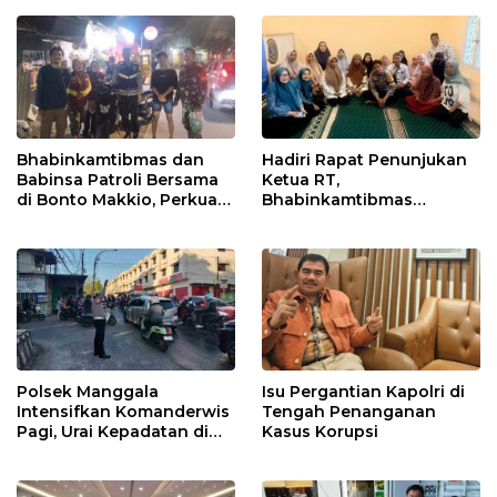
Kebersihan
Bhabinkamtibmas dan
Hadiri Rapat Penunjukan
Babinsa Patroli Bersama
Ketua RT,
di Bonto Makkio, Perkuat
Bhabinkamtibmas
Sinergi Jaga Kamtibmas
Rappocini Tekankan
Pentingnya Sinergi
dengan Warga
Polsek Manggala
Isu Pergantian Kapolri di
Intensifkan Komanderwis
Tengah Penanganan
Pagi, Urai Kepadatan di
Kasus Korupsi
Jalur Antang Raya