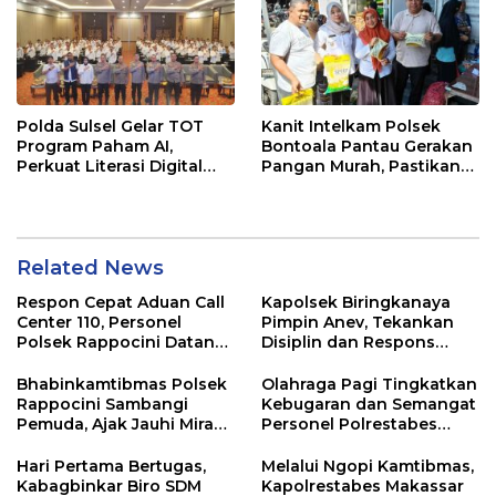
Polda Sulsel Gelar TOT
Kanit Intelkam Polsek
Program Paham AI,
Bontoala Pantau Gerakan
Perkuat Literasi Digital
Pangan Murah, Pastikan
Pelajar di Sulsel
Kegiatan Berjalan Aman
dan Tertib
Related News
Respon Cepat Aduan Call
Kapolsek Biringkanaya
Center 110, Personel
Pimpin Anev, Tekankan
Polsek Rappocini Datangi
Disiplin dan Respons
Lokasi Pengancaman
Cepat Pelayanan
Masyarakat
Bhabinkamtibmas Polsek
Olahraga Pagi Tingkatkan
Rappocini Sambangi
Kebugaran dan Semangat
Pemuda, Ajak Jauhi Miras,
Personel Polrestabes
Tawuran, dan Balap Liar
Makassar
Hari Pertama Bertugas,
Melalui Ngopi Kamtibmas,
Kabagbinkar Biro SDM
Kapolrestabes Makassar