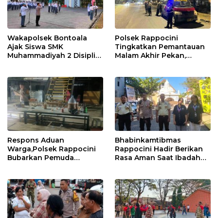
Wakapolsek Bontoala
Polsek Rappocini
Ajak Siswa SMK
Tingkatkan Pemantauan
Muhammadiyah 2 Disiplin
Malam Akhir Pekan,
dan Jauhi Kenakalan
Antisipasi Geng Motor
Remaja
dan Balapan Liar
Respons Aduan
Bhabinkamtibmas
Warga,Polsek Rappocini
Rappocini Hadir Berikan
Bubarkan Pemuda
Rasa Aman Saat Ibadah
Konsumsi Ballo
Temu Misdinar