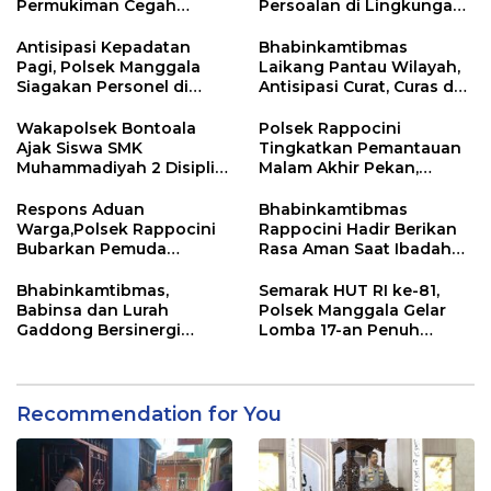
Permukiman Cegah
Persoalan di Lingkungan
Gangguan Kamtibmas
Secara Bijak
Antisipasi Kepadatan
Bhabinkamtibmas
Pagi, Polsek Manggala
Laikang Pantau Wilayah,
Siagakan Personel di
Antisipasi Curat, Curas dan
Jalan Antang Raya
Curanmor
Wakapolsek Bontoala
Polsek Rappocini
Ajak Siswa SMK
Tingkatkan Pemantauan
Muhammadiyah 2 Disiplin
Malam Akhir Pekan,
dan Jauhi Kenakalan
Antisipasi Geng Motor
Remaja
dan Balapan Liar
Respons Aduan
Bhabinkamtibmas
Warga,Polsek Rappocini
Rappocini Hadir Berikan
Bubarkan Pemuda
Rasa Aman Saat Ibadah
Konsumsi Ballo
Temu Misdinar
Bhabinkamtibmas,
Semarak HUT RI ke-81,
Babinsa dan Lurah
Polsek Manggala Gelar
Gaddong Bersinergi
Lomba 17-an Penuh
Selesaikan Perbedaan
Kebersamaan
Pendapat Warga
Recommendation for You