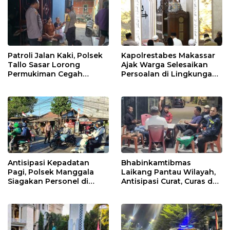
Patroli Jalan Kaki, Polsek
Kapolrestabes Makassar
Tallo Sasar Lorong
Ajak Warga Selesaikan
Permukiman Cegah
Persoalan di Lingkungan
Gangguan Kamtibmas
Secara Bijak
Antisipasi Kepadatan
Bhabinkamtibmas
Pagi, Polsek Manggala
Laikang Pantau Wilayah,
Siagakan Personel di
Antisipasi Curat, Curas dan
Jalan Antang Raya
Curanmor