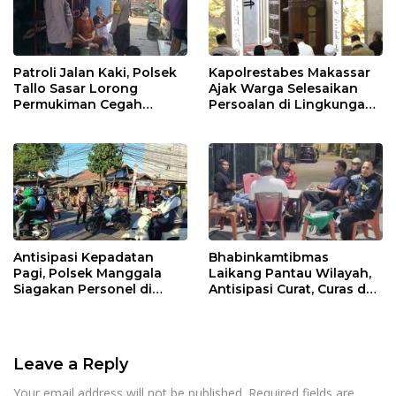
Patroli Jalan Kaki, Polsek
Kapolrestabes Makassar
Tallo Sasar Lorong
Ajak Warga Selesaikan
Permukiman Cegah
Persoalan di Lingkungan
Gangguan Kamtibmas
Secara Bijak
Antisipasi Kepadatan
Bhabinkamtibmas
Pagi, Polsek Manggala
Laikang Pantau Wilayah,
Siagakan Personel di
Antisipasi Curat, Curas dan
Jalan Antang Raya
Curanmor
Leave a Reply
Your email address will not be published.
Required fields are