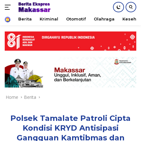
Home
Berita
Kriminal
Otomotif
Olahraga
Keseha
Skip
to
content
Home
Berita
Polsek Tamalate Patroli Cipta
Kondisi KRYD Antisipasi
Gangguan Kamtibmas dan