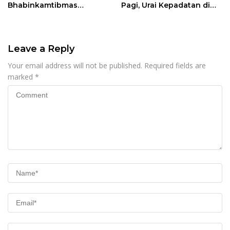
Bhabinkamtibmas
Pagi, Urai Kepadatan di
Rappocini Tekankan
Jalur Antang Raya
Pentingnya Sinergi
dengan Warga
Leave a Reply
Your email address will not be published.
Required fields are
marked
*