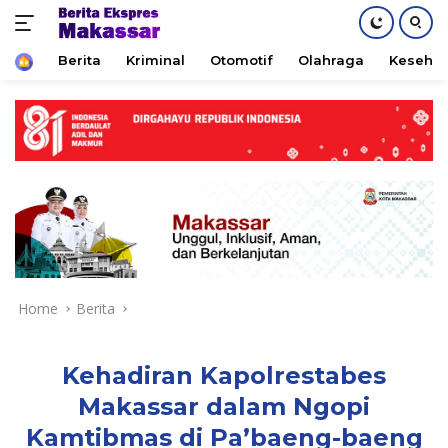
Home
Berita
Kriminal
Otomotif
Olahraga
Keseha
Skip
to
content
Home
Berita
Kehadiran Kapolrestabes
Makassar dalam Ngopi
Kamtibmas di Pa’baeng-baeng