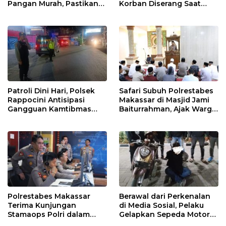
Pangan Murah, Pastikan
Korban Diserang Saat
Kegiatan Berjalan Aman
Berangkat Jualan
dan Tertib
Patroli Dini Hari, Polsek
Safari Subuh Polrestabes
Rappocini Antisipasi
Makassar di Masjid Jami
Gangguan Kamtibmas
Baiturrahman, Ajak Warga
dan Balap Liar
Perkuat Peran Keluarga
dan Jaga Kamtibmas
Polrestabes Makassar
Berawal dari Perkenalan
Terima Kunjungan
di Media Sosial, Pelaku
Stamaops Polri dalam
Gelapkan Sepeda Motor
Supervisi Implementasi
Berhasil Ditangkap Polsek