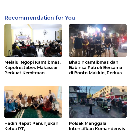
dan Balap Liar
Perkuat Peran Keluarga
dan Jaga Kamtibmas
Recommendation for You
Melalui Ngopi Kamtibmas,
Bhabinkamtibmas dan
Kapolrestabes Makassar
Babinsa Patroli Bersama
Perkuat Kemitraan
di Bonto Makkio, Perkuat
dengan Warga Tamalate
Sinergi Jaga Kamtibmas
Hadiri Rapat Penunjukan
Polsek Manggala
Ketua RT,
Intensifkan Komanderwis