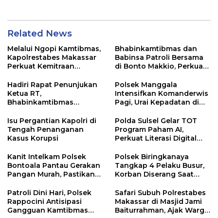
SPKT dan Pamapta
Biringkanaya
Related News
Melalui Ngopi Kamtibmas,
Bhabinkamtibmas dan
Kapolrestabes Makassar
Babinsa Patroli Bersama
Perkuat Kemitraan
di Bonto Makkio, Perkuat
dengan Warga Tamalate
Sinergi Jaga Kamtibmas
Hadiri Rapat Penunjukan
Polsek Manggala
Ketua RT,
Intensifkan Komanderwis
Bhabinkamtibmas
Pagi, Urai Kepadatan di
Rappocini Tekankan
Jalur Antang Raya
Pentingnya Sinergi
Isu Pergantian Kapolri di
Polda Sulsel Gelar TOT
dengan Warga
Tengah Penanganan
Program Paham AI,
Kasus Korupsi
Perkuat Literasi Digital
Pelajar di Sulsel
Kanit Intelkam Polsek
Polsek Biringkanaya
Bontoala Pantau Gerakan
Tangkap 4 Pelaku Busur,
Pangan Murah, Pastikan
Korban Diserang Saat
Kegiatan Berjalan Aman
Berangkat Jualan
dan Tertib
Patroli Dini Hari, Polsek
Safari Subuh Polrestabes
Rappocini Antisipasi
Makassar di Masjid Jami
Gangguan Kamtibmas
Baiturrahman, Ajak Warga