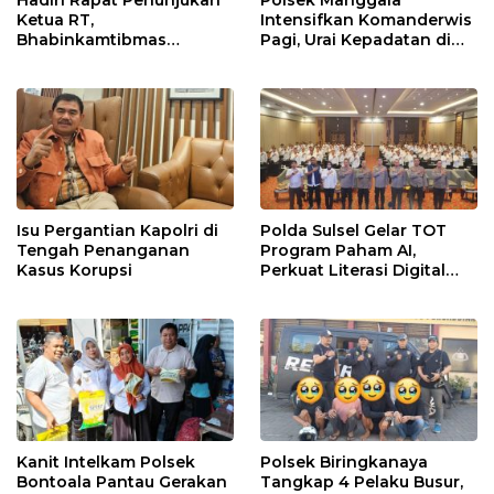
Hadiri Rapat Penunjukan
Polsek Manggala
Ketua RT,
Intensifkan Komanderwis
Bhabinkamtibmas
Pagi, Urai Kepadatan di
Rappocini Tekankan
Jalur Antang Raya
Pentingnya Sinergi
dengan Warga
Isu Pergantian Kapolri di
Polda Sulsel Gelar TOT
Tengah Penanganan
Program Paham AI,
Kasus Korupsi
Perkuat Literasi Digital
Pelajar di Sulsel
Kanit Intelkam Polsek
Polsek Biringkanaya
Bontoala Pantau Gerakan
Tangkap 4 Pelaku Busur,