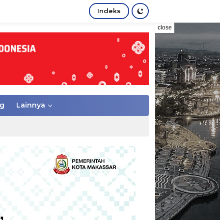
Indeks
close
g
Lainnya