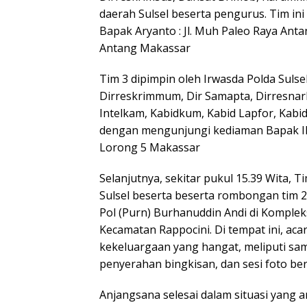
daerah Sulsel beserta pengurus. Tim i
Bapak Aryanto : Jl. Muh Paleo Raya Anta
Antang Makassar
Tim 3 dipimpin oleh Irwasda Polda Sulse
Dirreskrimmum, Dir Samapta, Dirresnark
Intelkam, Kabidkum, Kabid Lapfor, Kabi
dengan mengunjungi kediaman Bapak Ilh
Lorong 5 Makassar
Selanjutnya, sekitar pukul 15.39 Wita, 
Sulsel beserta beserta rombongan tim 2 
Pol (Purn) Burhanuddin Andi di Komplek
Kecamatan Rappocini. Di tempat ini, ac
kekeluargaan yang hangat, meliputi s
penyerahan bingkisan, dan sesi foto be
Anjangsana selesai dalam situasi yang a