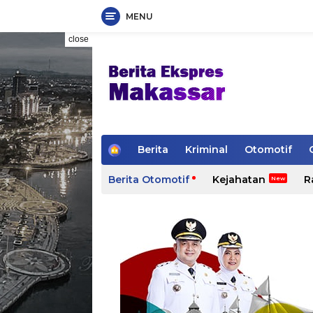
MENU
Skip
close
to
content
H
Berita
Kriminal
Otomotif
o
m
Berita Otomotif
Kejahatan
R
e