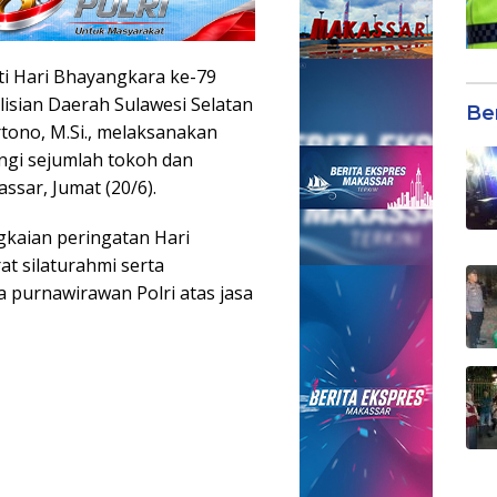
i Hari Bhayangkara ke-79
olisian Daerah Sulawesi Selatan
Be
artono, M.Si., melaksanakan
gi sejumlah tokoh dan
ssar, Jumat (20/6).
gkaian peringatan Hari
t silaturahmi serta
purnawirawan Polri atas jasa