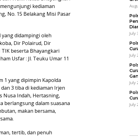
ni mengunjungi kediaman
Augu
ng, No. 15 Belakang Misi Pasar
Pol
Pen
Dia
July 
l yang didampingi oleh
oba, Dir Polairud, Dir
Pol
Cur
d TIK beserta Bhayangkari
July 
am Usfar : Jl. Teuku Umar 11
Pol
Cur
Gan
Tim 1 yang dipimpin Kapolda
July 
dan 3 tiba di kediaman Irjen
Pol
s Nusa Indah, Hertasning,
Cur
ara berlangsung dalam suasana
July 
ambutan, makan bersama,
rsama.
man, tertib, dan penuh