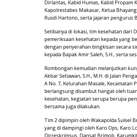
Dirlantas, Kabid Humas, Kabid Propam 
Kapolrestabes Makasar, Ketua Bhayangk
Rusdi Hartono, serta jajaran pengurus 
Setibanya di lokasi, tim kesehatan dari
pemeriksaan kesehatan kepada yang be
dengan penyerahan bingkisan secara sim
kepada Bapak Amir Saleh, S.H., serta ses
Rombongan kemudian melanjutkan kunj
Akbar Setiawan, S.H., M.H. di Jalan Pe
A No. 7, Kelurahan Masale, Kecamatan 
berlangsung disambut hangat oleh tuan
kesehatan, kegiatan serupa berupa pen
bersama juga dilakukan.
Tim 2 dipimpin oleh Wakapolda Sulsel Brigj
yang di dampingi oleh Karo Ops, Karo Lo
Dirreskrimsus, Dansat Brimob, Karumki