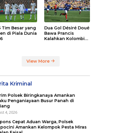
 5 Tim Besar yang
Dua Gol Désiré Doué
en di Piala Dunia
Bawa Prancis
6
Kalahkan Kolombia
3-1
View More
ita Kriminal
rim Polsek Biringkanaya Amankan
aku Penganiayaan Busur Panah di
iang
st 4, 2026
pons Cepat Aduan Warga, Polsek
pocini Amankan Kelompok Pesta Miras
alan Faisal