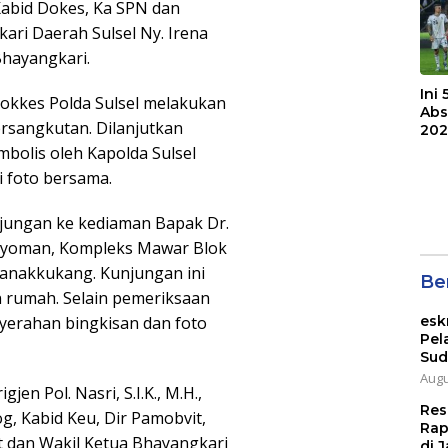
Kabid Dokes, Ka SPN dan
ari Daerah Sulsel Ny. Irena
Bhayangkari.
Ini
 Dokkes Polda Sulsel melakukan
Abs
rsangkutan. Dilanjutkan
202
bolis oleh Kapolda Sulsel
i foto bersama.
ungan ke kediaman Bapak Dr.
ngayoman, Kompleks Mawar Blok
Panakkukang. Kunjungan ini
Ber
 rumah. Selain pemeriksaan
esk
yerahan bingkisan dan foto
Pel
Sud
Augu
en Pol. Nasri, S.I.K., M.H.,
Res
g, Kabid Keu, Dir Pamobvit,
Rap
t dan Wakil Ketua Bhayangkari
di J