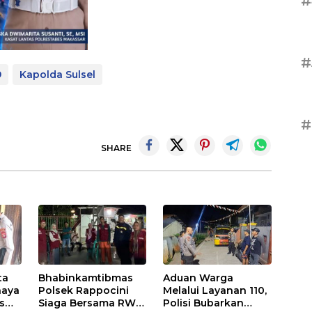
#
#
9
Kapolda Sulsel
#
SHARE
ta
Bhabinkamtibmas
Aduan Warga
naya
Polsek Rappocini
Melalui Layanan 110,
as
Siaga Bersama RW
Polisi Bubarkan