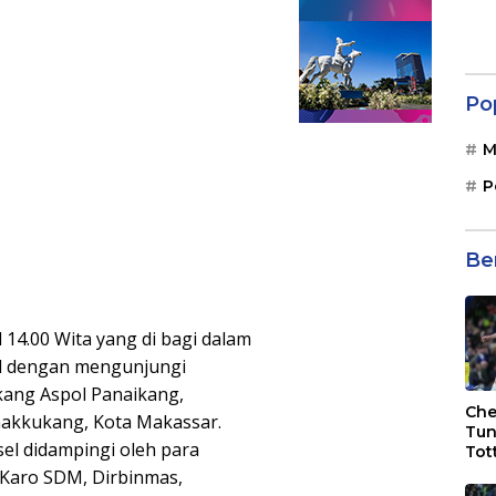
Po
M
P
Be
 14.00 Wita yang di bagi dalam
sel dengan mengunjungi
akang Aspol Panaikang,
Che
akkukang, Kota Makassar.
Tun
el didampingi oleh para
Tot
F.C
: Karo SDM, Dirbinmas,
Bri