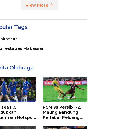
View More
pular Tags
akassar
olrestabes Makassar
rita Olahraga
lsea F.C.
PSM Vs Persib 1-2,
dukkan
Maung Bandung
tenham Hotspur
Perlebar Peluang
. 2-1 di Stamford
Juara BRI Super
dge
League