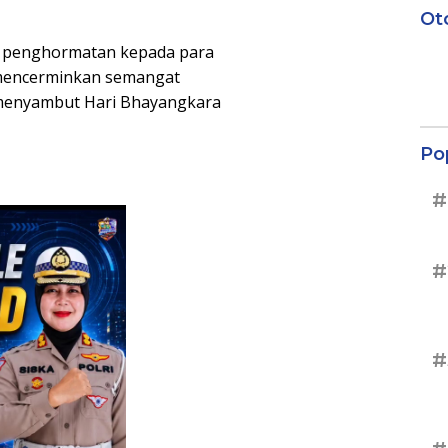
Ot
uk penghormatan kepada para
mencerminkan semangat
 menyambut Hari Bhayangkara
Po
#
#
#