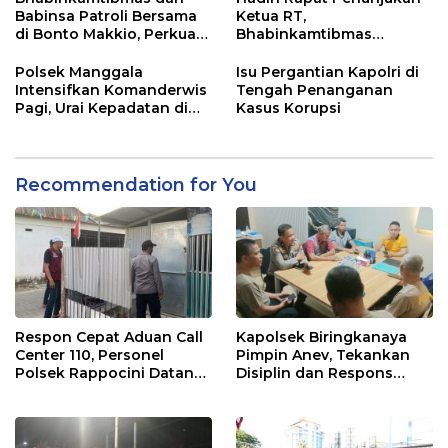
Babinsa Patroli Bersama
Ketua RT,
di Bonto Makkio, Perkuat
Bhabinkamtibmas
Sinergi Jaga Kamtibmas
Rappocini Tekankan
Pentingnya Sinergi
Polsek Manggala
Isu Pergantian Kapolri di
dengan Warga
Intensifkan Komanderwis
Tengah Penanganan
Pagi, Urai Kepadatan di
Kasus Korupsi
Jalur Antang Raya
Recommendation for You
Respon Cepat Aduan Call
Kapolsek Biringkanaya
Center 110, Personel
Pimpin Anev, Tekankan
Polsek Rappocini Datangi
Disiplin dan Respons
Lokasi Pengancaman
Cepat Pelayanan
Masyarakat