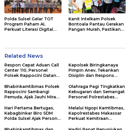
Polda Sulsel Gelar TOT
Kanit Intelkam Polsek
Program Paham AI,
Bontoala Pantau Gerakan
Perkuat Literasi Digital
Pangan Murah, Pastikan
Pelajar di Sulsel
Kegiatan Berjalan Aman
dan Tertib
Related News
Respon Cepat Aduan Call
Kapolsek Biringkanaya
Center 110, Personel
Pimpin Anev, Tekankan
Polsek Rappocini Datangi
Disiplin dan Respons
Lokasi Pengancaman
Cepat Pelayanan
Masyarakat
Bhabinkamtibmas Polsek
Olahraga Pagi Tingkatkan
Rappocini Sambangi
Kebugaran dan Semangat
Pemuda, Ajak Jauhi Miras,
Personel Polrestabes
Tawuran, dan Balap Liar
Makassar
Hari Pertama Bertugas,
Melalui Ngopi Kamtibmas,
Kabagbinkar Biro SDM
Kapolrestabes Makassar
Polda Sulsel Ajak Personel
Perkuat Kemitraan
Jaga dan Pertahankan
dengan Warga Tamalate
Kebersihan
Bhabinkamtibmas dan
Hadiri Rapat Penunjukan