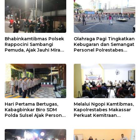
Bhabinkamtibmas Polsek
Olahraga Pagi Tingkatkan
Rappocini Sambangi
Kebugaran dan Semangat
Pemuda, Ajak Jauhi Miras,
Personel Polrestabes
Tawuran, dan Balap Liar
Makassar
Hari Pertama Bertugas,
Melalui Ngopi Kamtibmas,
Kabagbinkar Biro SDM
Kapolrestabes Makassar
Polda Sulsel Ajak Personel
Perkuat Kemitraan
Jaga dan Pertahankan
dengan Warga Tamalate
Kebersihan