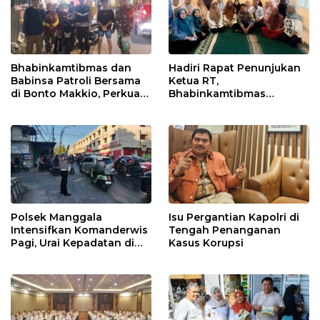
Bhabinkamtibmas dan
Hadiri Rapat Penunjukan
Babinsa Patroli Bersama
Ketua RT,
di Bonto Makkio, Perkuat
Bhabinkamtibmas
Sinergi Jaga Kamtibmas
Rappocini Tekankan
Pentingnya Sinergi
dengan Warga
Polsek Manggala
Isu Pergantian Kapolri di
Intensifkan Komanderwis
Tengah Penanganan
Pagi, Urai Kepadatan di
Kasus Korupsi
Jalur Antang Raya