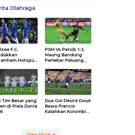
rita Olahraga
lsea F.C.
PSM Vs Persib 1-2,
dukkan
Maung Bandung
tenham Hotspur
Perlebar Peluang
. 2-1 di Stamford
Juara BRI Super
dge
League
 5 Tim Besar yang
Dua Gol Désiré Doué
en di Piala Dunia
Bawa Prancis
6
Kalahkan Kolombia
3-1
View More