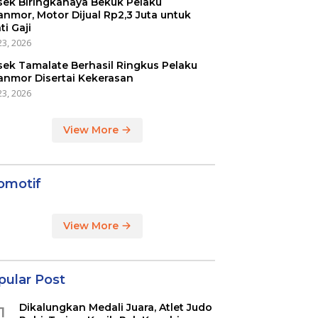
sek Biringkanaya Bekuk Pelaku
anmor, Motor Dijual Rp2,3 Juta untuk
ti Gaji
23, 2026
sek Tamalate Berhasil Ringkus Pelaku
anmor Disertai Kekerasan
23, 2026
View More
omotif
View More
pular Post
Dikalungkan Medali Juara, Atlet Judo
1