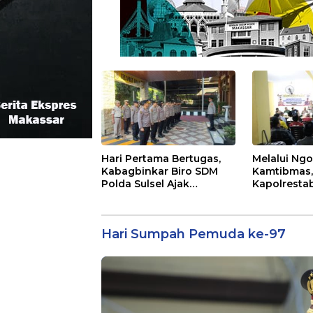
Hari Pertama Bertugas,
Melalui Ngo
Kabagbinkar Biro SDM
Kamtibmas,
Polda Sulsel Ajak
Kapolresta
Personel Jaga dan
Perkuat Ke
Pertahankan Kebersihan
dengan Wa
Hari Sumpah Pemuda ke-97