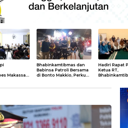
pi
Bhabinkamtibmas dan
Hadiri Rapat
Babinsa Patroli Bersama
Ketua RT,
bes Makassar
di Bonto Makkio, Perkuat
Bhabinkamti
mitraan
Sinergi Jaga Kamtibmas
Rappocini Te
rga Tamalate
Pentingnya Si
dengan Warg