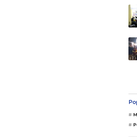
Po
M
P