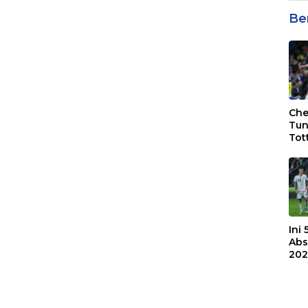
Be
Che
Tun
Tot
F.C
Bri
Ini
Abs
202