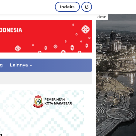
Indeks
close
g
Lainnya