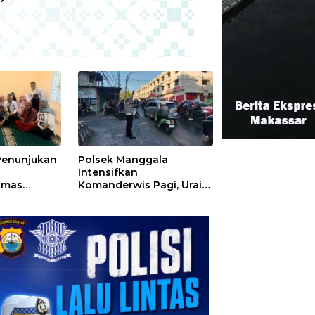
 Penunjukan
Polsek Manggala
Intensifkan
bmas
Komanderwis Pagi, Urai
kankan
Kepadatan di Jalur
nergi
Antang Raya
a