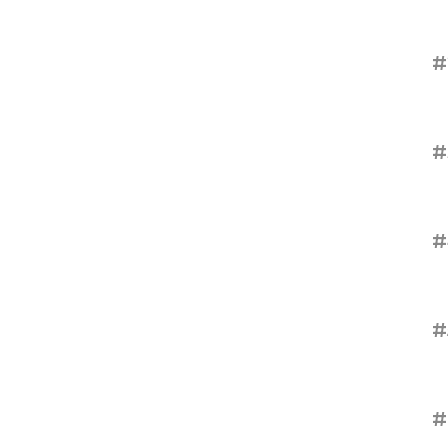
#
#
#
#
#