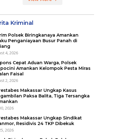
ita Kriminal
rim Polsek Biringkanaya Amankan
aku Penganiayaan Busur Panah di
iang
st 4, 2026
pons Cepat Aduan Warga, Polsek
pocini Amankan Kelompok Pesta Miras
alan Faisal
st 2, 2026
restabes Makassar Ungkap Kasus
gambilan Paksa Balita, Tiga Tersangka
mankan
30, 2026
restabes Makassar Ungkap Sindikat
anmor, Residivis 24 TKP Dibekuk
25, 2026