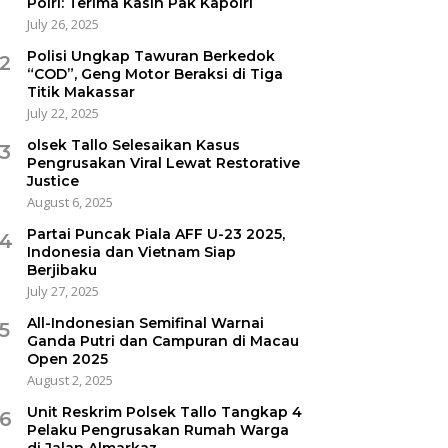
Polri: Terima Kasih Pak Kapolri
July 26, 2025
Polisi Ungkap Tawuran Berkedok
2
“COD”, Geng Motor Beraksi di Tiga
Titik Makassar
July 22, 2025
olsek Tallo Selesaikan Kasus
3
Pengrusakan Viral Lewat Restorative
Justice
August 6, 2025
Partai Puncak Piala AFF U-23 2025,
4
Indonesia dan Vietnam Siap
Berjibaku
July 27, 2025
All-Indonesian Semifinal Warnai
5
Ganda Putri dan Campuran di Macau
Open 2025
August 2, 2025
Unit Reskrim Polsek Tallo Tangkap 4
6
Pelaku Pengrusakan Rumah Warga