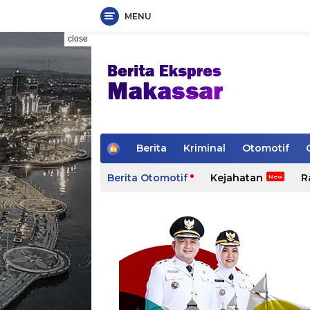
MENU
Skip
close
to
content
H
Berita
Kriminal
Otomotif
o
m
Berita Otomotif
Kejahatan
R
e