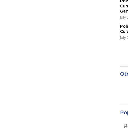
Pol
Cur
Gan
July 
Pol
Cur
July 
Ot
Po
#