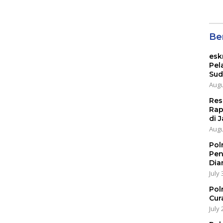
Ber
esk
Pel
Sud
Augu
Res
Rap
di J
Augu
Pol
Pen
Dia
July 
Pol
Cur
July 